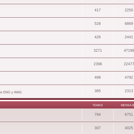
417
2250
528
6869
426
2441
3271
4719
2398
2247
498
4792
385
2313
hivos ENG y WAG
TEMAS
MENSAJ
794
6751
307
4025