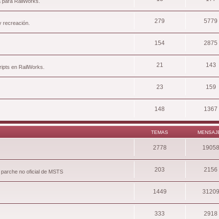
a para RailWorks.
279
5779
y recreación.
154
2875
21
143
ripts en RailWorks.
23
159
148
1367
TEMAS
MENSAJ
2778
1905
203
2156
 parche no oficial de MSTS
1449
3120
333
2918