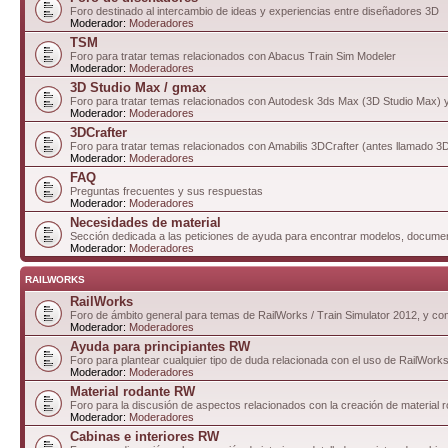
Foro destinado al intercambio de ideas y experiencias entre diseñadores 3D
Moderador:
Moderadores
TSM
Foro para tratar temas relacionados con Abacus Train Sim Modeler
Moderador:
Moderadores
3D Studio Max / gmax
Foro para tratar temas relacionados con Autodesk 3ds Max (3D Studio Max)
Moderador:
Moderadores
3DCrafter
Foro para tratar temas relacionados con Amabilis 3DCrafter (antes llamado 
Moderador:
Moderadores
FAQ
Preguntas frecuentes y sus respuestas
Moderador:
Moderadores
Necesidades de material
Sección dedicada a las peticiones de ayuda para encontrar modelos, documen
Moderador:
Moderadores
RAILWORKS
RailWorks
Foro de ámbito general para temas de RailWorks / Train Simulator 2012, y comp
Moderador:
Moderadores
Ayuda para principiantes RW
Foro para plantear cualquier tipo de duda relacionada con el uso de RailWorks
Moderador:
Moderadores
Material rodante RW
Foro para la discusión de aspectos relacionados con la creación de material 
Moderador:
Moderadores
Cabinas e interiores RW