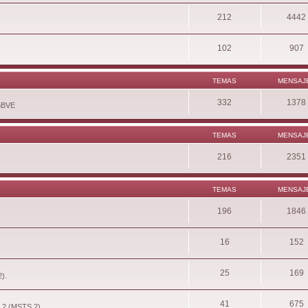
212
4442
102
907
TEMAS
MENSAJ
332
1378
enBVE
TEMAS
MENSAJ
216
2351
TEMAS
MENSAJ
196
1846
16
152
25
169
2).
41
675
r 2 (MSTS 2).