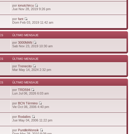
por
ionutchircu
Jue Nov 28, 2019 9:26 pm
por
fant
Dom Feb 03, 2019 11:42 am
ES
ÚLTIMO MENSAJE
por
3000MAN
Sab Nov 23, 2019 10:30 am
ES
ÚLTIMO MENSAJE
por
Trenecito
Mar May 14, 2024 2:32 pm
ES
ÚLTIMO MENSAJE
por
TRD594
Lun Jul 06, 2026 6:03 am
por
BCN Término
Vie Oct 06, 2006 4:40 pm
por
Rodalíes
Jue May 04, 2006 11:22 pm
por
PuntilloWonsik
Dom Mar 28, 2010 8:09 pm