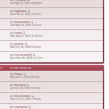
Lun Ago 22, 2022 10:00 pm
por
AggPalma
Jue Feb 25, 2021 1:33 pm
por
francotrenes
Jue May 24, 2018 3:41 pm
por
martin
Sab Sep 07, 2013 11:39 am
por
javierav
Sab Oct 28, 2006 5:30 pm
por
CercaCanta42
4
Dom Nov 02, 2025 3:17 pm
ES
ÚLTIMO MENSAJE
por
Pasku
7
Mié Jul 17, 2024 8:34 am
por
Ramoneji
Lun Oct 28, 2024 9:03 am
por
Mozomaletas
Dom Jul 14, 2024 7:40 pm
por
chamarran