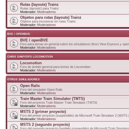
Rutas (layouts) Trainz
Rutas (layouts) para Trainz
Moderador:
Moderadores
Objetos para rutas (layouts) Trainz
Objetos para incorporar en rutas Trainz
Moderador:
Moderadores
BVE / OPENBVE
BVE / openBVE
Foro para temas en general sobre los simuladores Boso View Express y op
Moderador:
Moderadores
CHRIS SAWYER'S LOCOMOTION
Locomotion
Foro de ámbito general para temas de Locomotion
Moderador:
Moderadores
OTROS SIMULADORES
Open Rails
Foro del simulador Open Rails
Moderador:
Moderadores
Train Master Train Simulator (TMTS)
Foro del proyecto Train Master Train Simulator (TMTS)
Moderador:
Moderadores
MSTS 2 (primer proyecto)
Foro del primer proyecto (suspendido) de Microsoft Train Simulator 2 (MSTS 
Moderador:
Moderadores
MSTS 2 (segundo proyecto)
Foro del segundo proyecto (también suspendido) de Microsoft Train Simulato