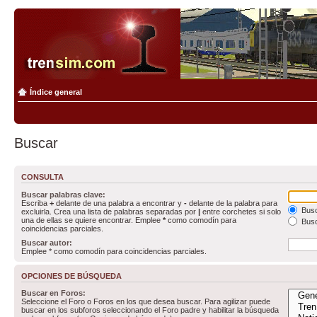
Índice general
Buscar
CONSULTA
Buscar palabras clave:
Escriba
+
delante de una palabra a encontrar y
-
delante de la palabra para
Busc
excluirla. Crea una lista de palabras separadas por
|
entre corchetes si solo
una de ellas se quiere encontrar. Emplee
*
como comodín para
Busc
coincidencias parciales.
Buscar autor:
Emplee * como comodín para coincidencias parciales.
OPCIONES DE BÚSQUEDA
Buscar en Foros:
Seleccione el Foro o Foros en los que desea buscar. Para agilizar puede
buscar en los subforos seleccionando el Foro padre y habilitar la búsqueda