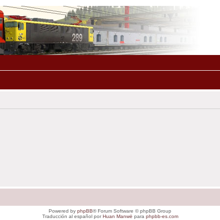
Powered by
phpBB
® Forum Software © phpBB Group
Traducción al español por
Huan Manwë
para
phpbb-es.com