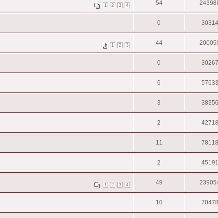
54
24398
1
2
3
4
0
3031
44
20005
1
2
3
0
3026
6
5763
3
3835
2
4271
11
7811
2
4519
49
23905
1
2
3
4
10
7047