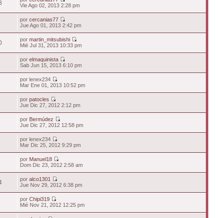
8
Vie Ago 02, 2013 2:28 pm
por
cercanias77
4
Jue Ago 01, 2013 2:42 pm
por
martin_mitsubishi
0
Mié Jul 31, 2013 10:33 pm
por
elmaquinista
7
Sab Jun 15, 2013 6:10 pm
por lenex234
3
Mar Ene 01, 2013 10:52 pm
por
patocles
6
Jue Dic 27, 2012 2:12 pm
por
Bermúdez
8
Jue Dic 27, 2012 12:58 pm
por lenex234
8
Mar Dic 25, 2012 9:29 pm
por
Manuel18
1
Dom Dic 23, 2012 2:58 am
por
alco1301
4
Jue Nov 29, 2012 6:38 pm
por
Chipi319
8
Mié Nov 21, 2012 12:25 pm