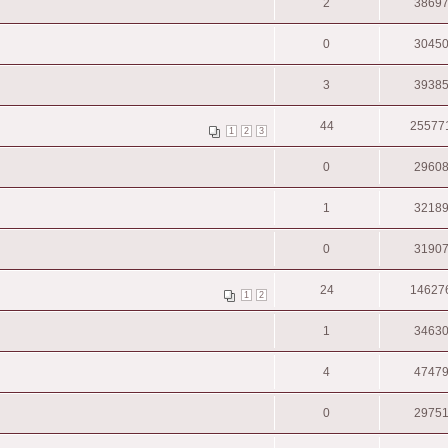
2
3869
0
3045
3
3938
44
25577
1
2
3
0
2960
1
3218
0
3190
24
14627
1
2
1
3463
4
4747
0
2975