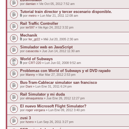
por
damian
» Vie Oct 05, 2012 7:52 am
Tutorial train director y tercer escenario disponible.
por
metro
» Lun Mar 21, 2011 12:08 am
Rail Traffic Controller
por
ter597
» Vie Ago 24, 2012 3:32 pm
Mechanik
por
fer_gt22
» Mié Jul 20, 2005 2:30 am
Simulador web en JavaScript
por
casacota
» Jue Jun 14, 2012 11:30 am
World of Subways
por
CRT-220
» Lun Jun 02, 2008 9:52 am
Problemas con World of Subways y el DVD rayado
por
Manny
» Mar Mar 27, 2012 2:53 pm
Bus-Tram-Cablecar simulator san francisco
por
Dani
» Lun Ene 31, 2011 6:24 pm
Rail Simulator y mi duda
por
elmaquinista
» Jue Ene 26, 2012 12:27 pm
El nuevo Microsoft Flight Simulator?
por
roger vergara
» Lun Ene 09, 2012 3:40 pm
zusi 3
por
hzero
» Lun Sep 26, 2011 3:27 pm