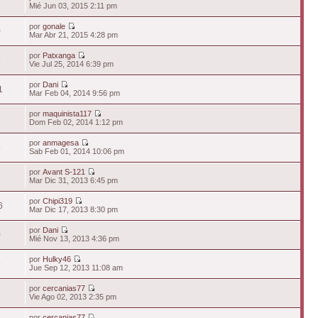
7
Mié Jun 03, 2015 2:11 pm
por
gonale
0
Mar Abr 21, 2015 4:28 pm
por
Patxanga
5
Vie Jul 25, 2014 6:39 pm
por
Dani
1
Mar Feb 04, 2014 9:56 pm
por
maquinista117
8
Dom Feb 02, 2014 1:12 pm
por
anmagesa
9
Sab Feb 01, 2014 10:06 pm
por
Avant S-121
7
Mar Dic 31, 2013 6:45 pm
por
Chipi319
6
Mar Dic 17, 2013 8:30 pm
por
Dani
0
Mié Nov 13, 2013 4:36 pm
por
Hulky46
9
Jue Sep 12, 2013 11:08 am
por
cercanias77
1
Vie Ago 02, 2013 2:35 pm
por
cercanias77