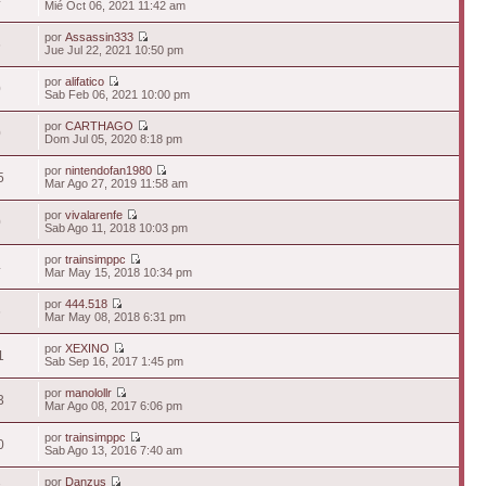
Mié Oct 06, 2021 11:42 am
por
Assassin333
6
Jue Jul 22, 2021 10:50 pm
por
alifatico
0
Sab Feb 06, 2021 10:00 pm
por
CARTHAGO
0
Dom Jul 05, 2020 8:18 pm
por
nintendofan1980
5
Mar Ago 27, 2019 11:58 am
por
vivalarenfe
0
Sab Ago 11, 2018 10:03 pm
por
trainsimppc
4
Mar May 15, 2018 10:34 pm
por
444.518
6
Mar May 08, 2018 6:31 pm
por
XEXINO
1
Sab Sep 16, 2017 1:45 pm
por
manolollr
3
Mar Ago 08, 2017 6:06 pm
por
trainsimppc
0
Sab Ago 13, 2016 7:40 am
por
Danzus