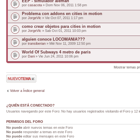
EEP - simulador alemán
por
casacota
» Dom Nov 06, 2011 1:58 pm
Problema con addons en cities in motion
por
JorgeVlc
» Vie Oct 07, 2011 1:17 pm
como crear objetos para cities in motion
por
JorgeVlc
» Sab Oct 01, 2011 10:03 pm
alguien conoce LOCOMANIA???
por
transiberian
» Mié Nov 11, 2009 12:50 pm
World Of Subways 4 metro de paris
por
Dani
» Vie Jun 24, 2011 10:06 pm
Mostrar temas pr
Publicar un nuevo
tema
Volver a Índice general
¿QUIÉN ESTÁ CONECTADO?
Usuarios navegando por este Foro: No hay usuarios registrados visitando el Foro y 12 i
PERMISOS DEL FORO
No puede
abrir nuevos temas en este Foro
No puede
responder a temas en este Foro
No puede
editar sus mensajes en este Foro