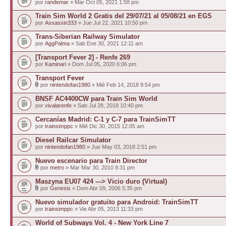
por
randemar
» Mar Oct 05, 2021 1:58 pm
Train Sim World 2 Gratis del 29/07/21 al 05/08/21 en EGS
por
Assassin333
» Jue Jul 22, 2021 10:50 pm
Trans-Siberian Railway Simulator
por
AggPalma
» Sab Ene 30, 2021 12:11 am
[Transport Fever 2] - Renfe 269
por
Kaminari
» Dom Jul 05, 2020 6:06 pm
Transport Fever
por
nintendofan1980
» Mié Feb 14, 2018 9:54 pm
BNSF AC4400CW para Train Sim World
por
vivalarenfe
» Sab Jul 28, 2018 10:40 pm
Cercanías Madrid: C-1 y C-7 para TrainSimTT
por
trainsimppc
» Mié Dic 30, 2015 12:05 am
Diesel Railcar Simulator
por
nintendofan1980
» Jue May 03, 2018 2:51 pm
Nuevo escenario para Train Director
por
metro
» Mar Mar 30, 2010 8:31 pm
Maszyna EU07 424 ---> Vicio duro (Virtual)
por
Genesis
» Dom Abr 09, 2006 5:35 pm
Nuevo simulador gratuito para Android: TrainSimTT
por
trainsimppc
» Vie Abr 05, 2013 11:33 pm
World of Subways Vol. 4 - New York Line 7