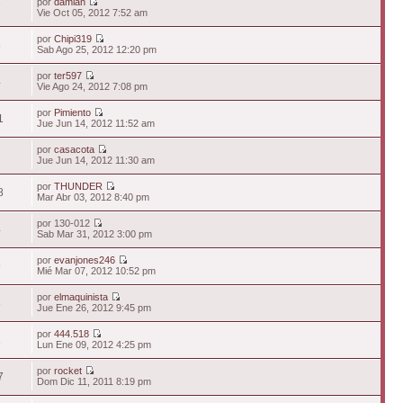
por
damian
7
Vie Oct 05, 2012 7:52 am
por
Chipi319
8
Sab Ago 25, 2012 12:20 pm
por
ter597
4
Vie Ago 24, 2012 7:08 pm
por
Pimiento
1
Jue Jun 14, 2012 11:52 am
por
casacota
2
Jue Jun 14, 2012 11:30 am
por
THUNDER
8
Mar Abr 03, 2012 8:40 pm
por 130-012
4
Sab Mar 31, 2012 3:00 pm
por
evanjones246
9
Mié Mar 07, 2012 10:52 pm
por
elmaquinista
3
Jue Ene 26, 2012 9:45 pm
por
444.518
1
Lun Ene 09, 2012 4:25 pm
por
rocket
7
Dom Dic 11, 2011 8:19 pm