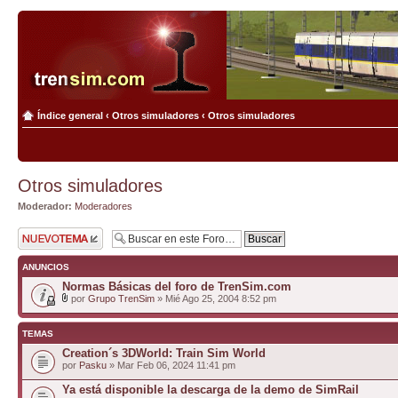
Índice general
‹
Otros simuladores
‹
Otros simuladores
Otros simuladores
Moderador:
Moderadores
Publicar un nuevo
tema
ANUNCIOS
Normas Básicas del foro de TrenSim.com
por
Grupo TrenSim
» Mié Ago 25, 2004 8:52 pm
TEMAS
Creation´s 3DWorld: Train Sim World
por
Pasku
» Mar Feb 06, 2024 11:41 pm
Ya está disponible la descarga de la demo de SimRail