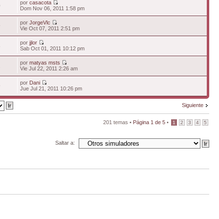
por
casacota
0
Dom Nov 06, 2011 1:58 pm
por
JorgeVlc
9
Vie Oct 07, 2011 2:51 pm
por
jjlor
8
Sab Oct 01, 2011 10:12 pm
por
matyas msts
1
Vie Jul 22, 2011 2:26 am
por
Dani
9
Jue Jul 21, 2011 10:26 pm
Siguiente
201 temas •
Página
1
de
5
•
1
2
3
4
5
Saltar a: