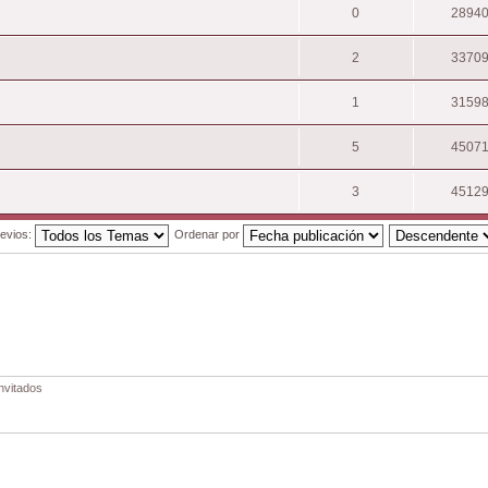
0
2894
2
3370
1
3159
5
4507
3
4512
evios:
Ordenar por
nvitados