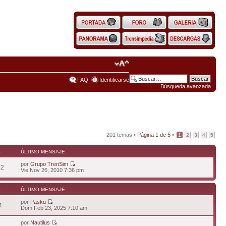
FAQ
Identificarse
Búsqueda avanzada
201 temas •
Página
1
de
5
•
1
2
3
4
5
S
ÚLTIMO MENSAJE
por
Grupo TrenSim
82
Vie Nov 26, 2010 7:36 pm
S
ÚLTIMO MENSAJE
por
Pasku
4
Dom Feb 23, 2025 7:10 am
por
Nautilus
4