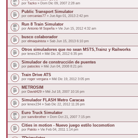
por
Tazko
» Dom Dic 09, 2007 2:28 am
Public Transport Simulator
por
cercanias77
» Jue Ago 01, 2013 2:42 pm
Run 8 Train Simulator
por
Antonio M Sopeña
» Vie Jun 15, 2012 4:32 am
busco colaborador
por
elmaquinista
» Sab Jun 15, 2013 6:10 pm
Otros simuladores que no sean MSTS,Trainz y Railworks
por lenex234 » Mié Dic 26, 2012 6:35 pm
Simulador de construcción de puentes
por
patocles
» Mié Jun 04, 2008 8:21 pm
Train Drive ATS
por
roger vergara
» Mié Dic 19, 2012 3:05 pm
METROSIM
por
David429
» Mié Jul 18, 2007 10:16 pm
Simulador FLASH Metro Caracas
por lenex234 » Sab Dic 22, 2012 11:26 pm
Euro Truck Simulator
por
sanvibrother
» Dom Oct 21, 2007 7:15 pm
Cities in motion - Nuevo juego estilo locomotion
por
Pakito
» Vie Feb 04, 2011 1:14 pm
ZDsimulator