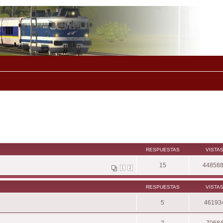
RESPUESTAS
VISTA
15
44858
1
2
RESPUESTAS
VISTA
5
46193
2
7068