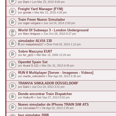
por
Dani
» Lun Mar 23, 2015 9:00 pm
Freight Yard Manager (FYM)
por
gonale
» Mar Abr 21, 2015 4:28 pm
Train Fever Nuevo Simulador
por
roger vergara
» Jue Jul 24, 2014 2:00 pm
World Of Subways 3 - London Underground
por
Marc Artigues
» Jue Oct 28, 2010 8:27 pm
simulador ALVIA 130
por
maquinista117
» Dom Feb 02, 2014 1:12 pm
Sobre Maszyna EU07
por
fer_gt22
» Mié Mar 15, 2006 12:20 am
Openttd Spain Set
por
Avant S-121
» Mar Dic 31, 2013 6:45 pm
RUN 8 Multiplayer [Server - Imagenes - Videos]
por
martin_mitsubishi
» Mar Ago 06, 2013 6:36 am
TRANVIA SIMULADOR DÜSSELDORF
por
Dani
» Jue Oct 24, 2013 3:31 pm
Donde encontrar Train Dispatcher
por
Hulky46
» Sab Sep 07, 2013 8:02 pm
Nuevo simulador de IPhone TRAIN SIM ATS
por
cercanias77
» Vie Ago 02, 2013 2:35 pm
bus simulator 2008