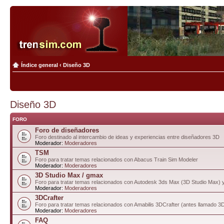
Índice general
‹
Diseño 3D
Diseño 3D
FORO
Foro de diseñadores
Foro destinado al intercambio de ideas y experiencias entre diseñadores 3D
Moderador:
Moderadores
TSM
Foro para tratar temas relacionados con Abacus Train Sim Modeler
Moderador:
Moderadores
3D Studio Max / gmax
Foro para tratar temas relacionados con Autodesk 3ds Max (3D Studio Max)
Moderador:
Moderadores
3DCrafter
Foro para tratar temas relacionados con Amabilis 3DCrafter (antes llamado 
Moderador:
Moderadores
FAQ