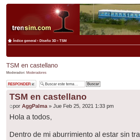
Índice general
‹
Diseño 3D
‹
TSM
TSM en castellano
Moderador:
Moderadores
Publicar una
respuesta
TSM en castellano
por
AggPalma
» Jue Feb 25, 2021 1:33 pm
Hola a todos,
Dentro de mi aburrimiento al estar sin tra