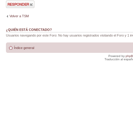
Publicar una
respuesta
Volver a TSM
¿QUIÉN ESTÁ CONECTADO?
Usuarios navegando por este Foro: No hay usuarios registrados visitando el Foro y 1 in
Índice general
Powered by
php
Traducción al españ